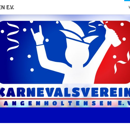
 E.V.
KARN
Der Erste
Eingetragenen
Karnevalsverein
In
LANG
Langenholtensen