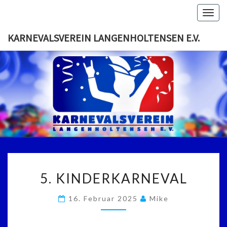
Togg
navig
KARNEVALSVEREIN LANGENHOLTENSEN E.V.
KARNEVA
Der Erste
Eingetragenen
Karnevalsverein
LANGENH
In
Langenholtensen
E
5.
5. KINDERKARNEVAL
KINDERKARNEVAL
16. Februar 2025
Mike