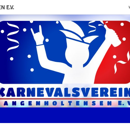
 E.V.
KARN
Der Erste
Eingetragenen
Karnevalsverein
In
LANG
Langenholtensen