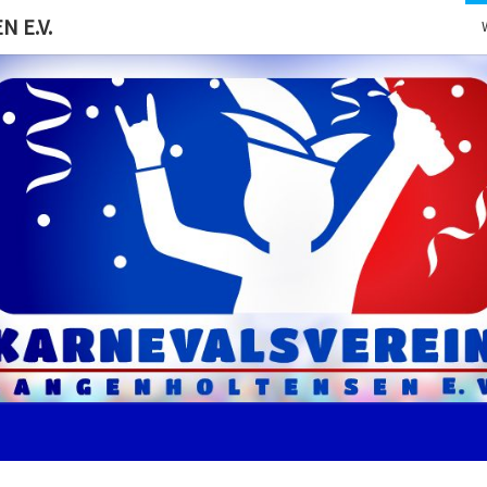
 E.V.
KARN
Der Erste
Eingetragenen
Karnevalsverein
In
LANG
Langenholtensen